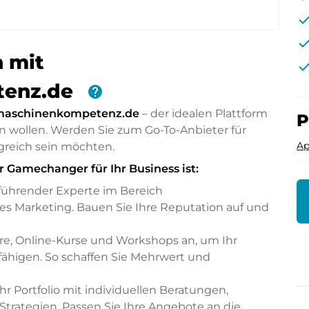
che
che
n mit
che
tenz.de
help
aschinenkompetenz.de
– der idealen Plattform
P
n wollen. Werden Sie zum Go-To-Anbieter für
Ap
greich sein möchten.
amechanger für Ihr Business ist:
s führender Experte im Bereich
s Marketing. Bauen Sie Ihre Reputation auf und
re, Online-Kurse und Workshops an, um Ihr
fähigen. So schaffen Sie Mehrwert und
hr Portfolio mit individuellen Beratungen,
rategien. Passen Sie Ihre Angebote an die