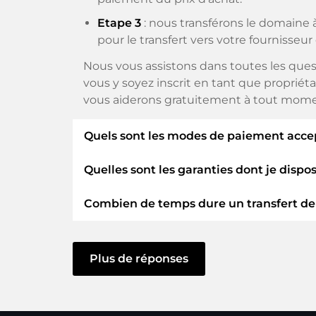
Etape 3
: nous transférons le domaine à
pour le transfert vers votre fournisseur
Nous vous assistons dans toutes les ques
vous y soyez inscrit en tant que propriéta
vous aiderons gratuitement à tout mome
Quels sont les modes de paiement acce
Quelles sont les garanties dont je dispo
Nous utilisons SEPA comme paiement ant
paiement disponibles tels que : Cartes de 
Combien de temps dure un transfert d
En tant qu'acheteur, nous vous garantiss
ELITEDOMAINS GmbH agit en tant q
Le transfert de domaine vers un nouveau 
Vous serez
remboursé
si des difficult
vous agissiez sans délai et qu'aucun pro
Plus de réponses
Le vendeur ne reçoit de l'argent que l
Dans certaines exceptions, la confirmatio
Vous pouvez toujours contacter le su
toutefois lancé qu'une fois que nous auro