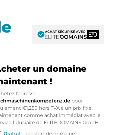
de
ACHAT SÉCURISÉ AVEC
verified
cheter un domaine
enz.de
aintenant !
hetez l'adresse
uchmaschinenkompetenz.de
pour
eulement
€1,250
hors TVA à un prix fixe.
aintenant comme achat immédiat avec le
rvice fiduciaire de ELITEDOMAINS GmbH.
ck
Gratuit
Transfert de domaine