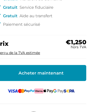
ck
Gratuit
Service fiduciaire
ck
Gratuit
Aide au transfert
ck
Paiement sécurisé
€1,250
rix
hors TVA
erçu de la TVA estimée
Acheter maintenant